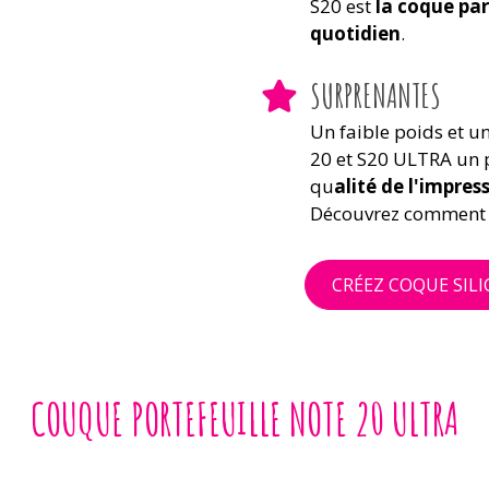
S20 est
la coque par
quotidien
.
SURPRENANTES
Un faible poids et u
20 et S20 ULTRA un p
qu
alité de l'impres
Découvrez comment p
CRÉEZ COQUE SIL
COUQUE PORTEFEUILLE NOTE 20 ULTRA