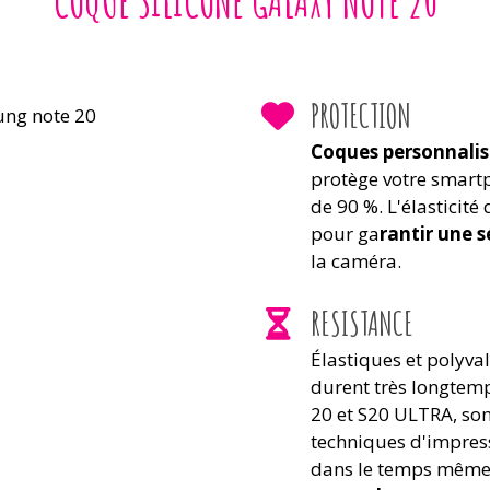
COQUE SILICONE GALAXY NOTE 20
PROTECTION
Coques personnalis
protège votre smart
de 90 %. L'élasticité
pour ga
rantir une 
la caméra.
RESISTANCE
Élastiques et polyva
durent très longtem
20 et S20 ULTRA, son
techniques d'impress
dans le temps même a