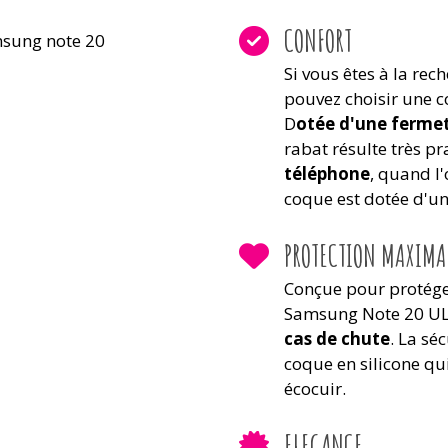
CONFORT
Si vous êtes à la re
pouvez choisir une 
D
otée d'une fermet
rabat résulte très p
téléphone
, quand l
coque est dotée d'un
PROTECTION MAXIMA
Conçue pour protége
Samsung Note 20 U
cas de chute
. La sé
coque en silicone qu
écocuir.
ELEGANCE